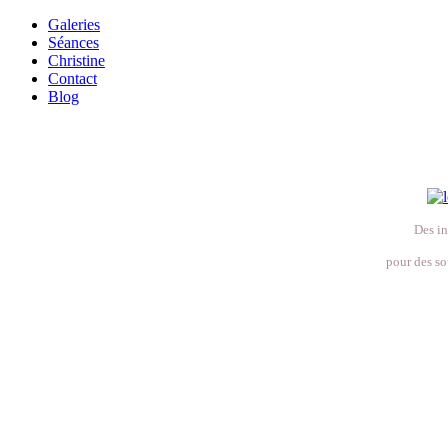
Galeries
Séances
Christine
Contact
Blog
Des in
pour des so