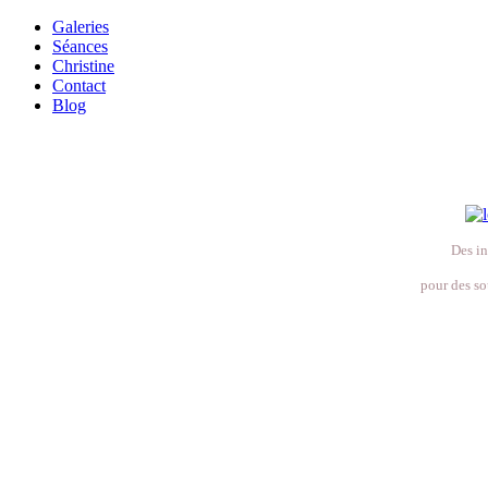
Galeries
Séances
Christine
Contact
Blog
Des in
pour des so