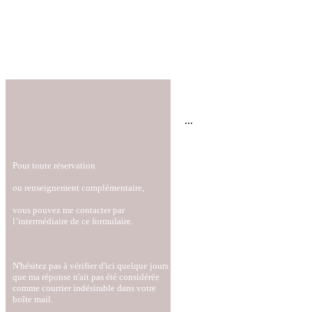
...
Pour toute réservation
ou renseignement complémentaire,
vous pouvez me contacter par
l’intermédiaire de ce formulaire.
N'hésitez pas à vérifier d'ici quelque jours
que ma réponse n'ait pas été considérée
comme courrier indésirable dans votre
boîte mail.