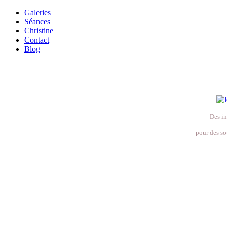
Galeries
Séances
Christine
Contact
Blog
Des in
pour des so